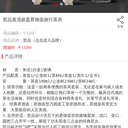
哲品直流嵌盖君德壶旅行茶具
商品编码：V32647
商品品牌：
哲品（点击进入品牌）
商城价 :￥13200
产品详情
材　　质：朱泥|白瓷|玻璃

产品配置：茶壶1/公道杯1/茶杯6/茶盘1/茶巾1/证书1

容       量：茶壶140ml/公道杯230ml/茶杯34ml

1.情景功能：这是一款商务便携的茶具套装，无论是在家与家人或友
人相聚，还是结伴外出，都能让我们享有一个完整的、极具仪式感的
茶生活体验。同时也是特别适合各种商务送礼、长辈节庆送礼等等。

2. 经典君德壶：君德壶型乃因壶工张君德而名，君德壶有宽宏大
量、大度能容的人文美德。

3.实用舒适：哲品设计语言下的君德壶呈鼓腹矮梨形。流口、壶口、
圆把三点齐平一线，展现了功夫茶壶三点金的经典层次。

哲品标志性“Q把”采用当代人机工程设计理念，为手持壶身提供更佳