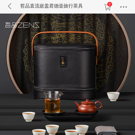
0
哲品直流嵌盖君德壶旅行茶具