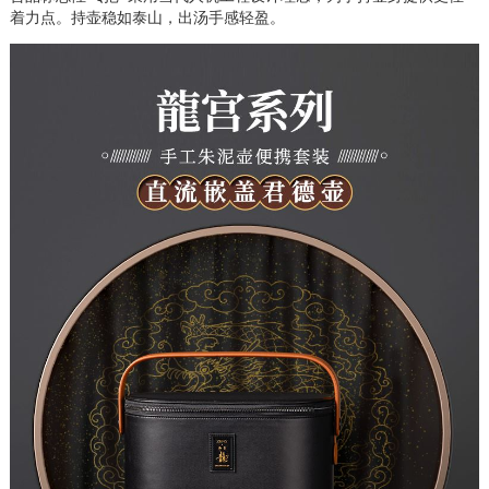
着力点。持壶稳如泰山，出汤手感轻盈。