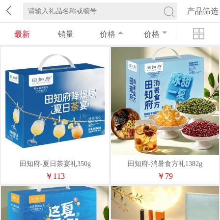
产品筛选
最新
销量
价格
价格
田知府-夏日茶宴礼350g
田知府-消暑食方礼1382g
￥113
￥79