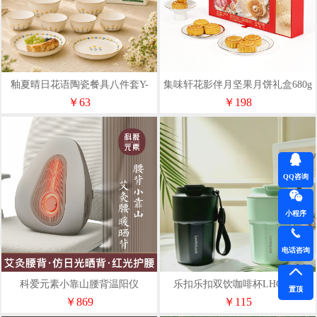
釉夏晴日花语陶瓷餐具八件套Y-
集味轩花影伴月坚果月饼礼盒680g
QR/L8
￥63
￥198
QQ咨询
小程序
电话咨询
科爱元素小靠山腰背温阳仪
乐扣乐扣双饮咖啡杯LHC4104
置顶
CI194A
￥869
￥115