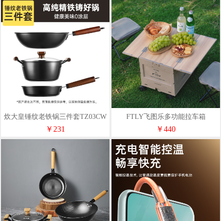
炊大皇锤纹老铁锅三件套TZ03CW
FTLY飞图乐多功能拉车箱
SNX0200
￥231
￥440