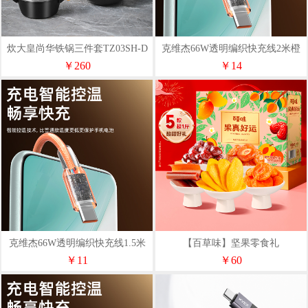
炊大皇尚华铁锅三件套TZ03SH-D
克维杰66W透明编织快充线2米橙
色KV-AC6A20C
￥260
￥14
克维杰66W透明编织快充线1.5米
【百草味】坚果零食礼
橙色KV-AC6A15C
盒-508g（果真好运）
￥11
￥60