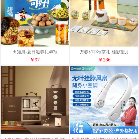
田知府-夏日滋养礼402g
万春和中秋茶礼·桂影望月
￥97
￥286