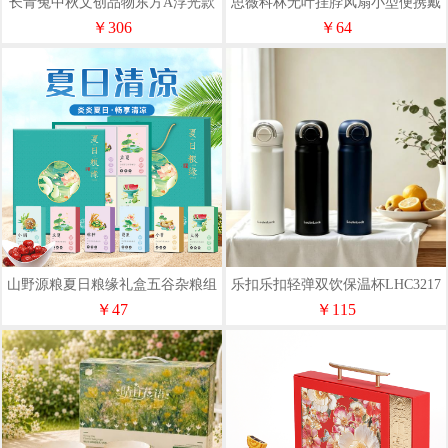
长青兔中秋文创品物东方A浮光款
思薇科林无叶挂脖风扇小型便携戴
式随身挂脖子降温神器
￥306
￥64
山野源粮夏日粮缘礼盒五谷杂粮组
乐扣乐扣轻弹双饮保温杯LHC3217
合绿豆冰糖红枣清凉粥礼包
￥47
￥115