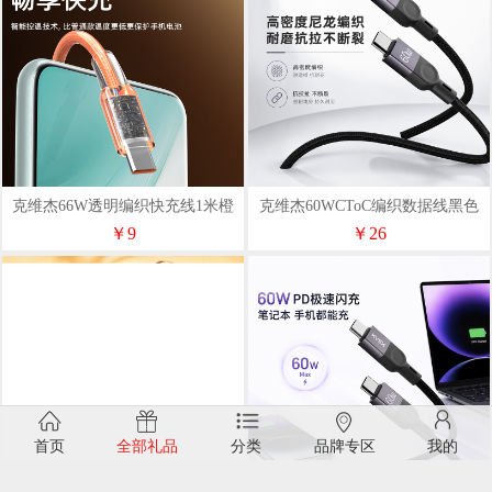
克维杰66W透明编织快充线1米橙
克维杰60WCToC编织数据线黑色
色KV-AC6A10C
1MKV-CC10N
￥9
￥26
首页
全部礼品
分类
品牌专区
我的