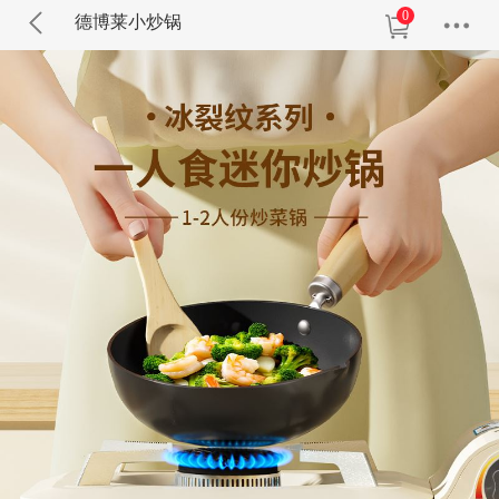
0
德博莱小炒锅