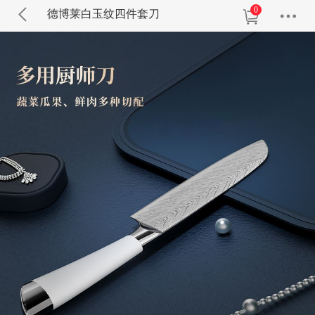
0
德博莱白玉纹四件套刀