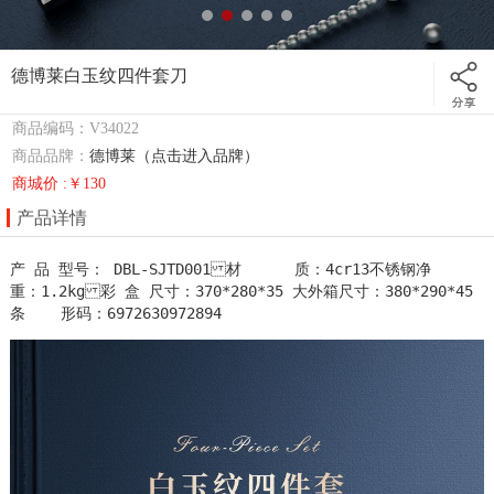
德博莱白玉纹四件套刀
商品编码：V34022
商品品牌：
德博莱（点击进入品牌）
商城价 :￥130
产品详情
产 品 型号： DBL-SJTD001材      质：4cr13不锈钢净      
重：1.2kg彩 盒 尺寸：370*280*35 大外箱尺寸：380*290*45 
条    形码：6972630972894