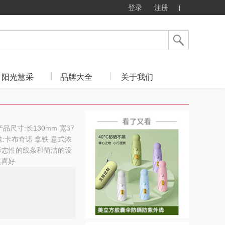
登录
注册
阳光慧采
品牌大全
关于我们
 产品尺寸:长130mm 宽37
作口味:卡布奇诺 拿铁 意式浓
标志性的线条和简洁的设
鉴喜好