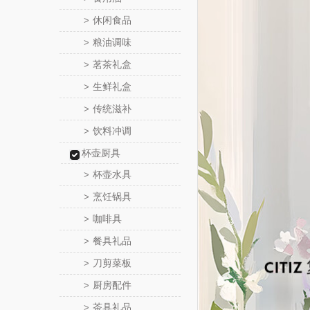
休闲食品
>
粮油调味
>
茗茶礼盒
>
生鲜礼盒
>
传统滋补
>
饮料冲调
>
杯壶厨具
杯壶水具
>
烹饪锅具
>
咖啡具
>
餐具礼品
>
刀剪菜板
>
厨房配件
>
茶具礼品
>