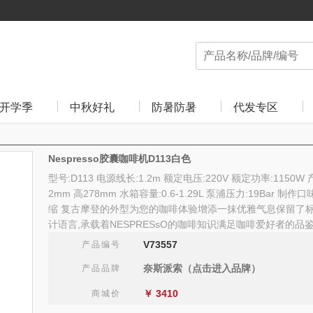
开学季
中秋好礼
防暑防暑
代发专区
Nespresso胶囊咖啡机D113白色
型号:D113 电源线长:1.2m 额定电压:220V 额定功率:1150W
2mm 高278mm 水箱容量:0.6-1.29L 泵浦压力:19Bar 制
缩 复古摩登的外型为您的咖啡体验增添一抹优雅气息保留了
计语言,承载着NESPRESsO的咖啡知识满足咖啡爱好者的品
V73557
产品编号
奈斯派索（点击进入品牌）
产品品牌
￥
3410
商城价