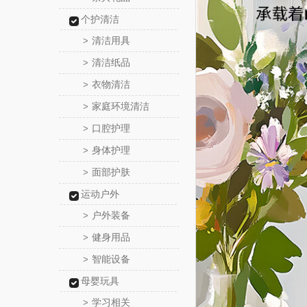
个护清洁
清洁用具
>
清洁纸品
>
衣物清洁
>
家庭环境清洁
>
口腔护理
>
身体护理
>
面部护肤
>
运动户外
户外装备
>
健身用品
>
智能设备
>
母婴玩具
学习相关
>