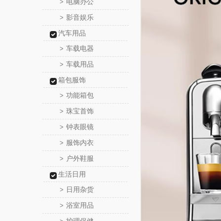
电脑办公
>
影音娱乐
>
汽车用品
车载电器
>
车载用品
>
箱包服饰
功能箱包
>
珠宝首饰
>
钟表眼镜
>
服饰内衣
>
户外鞋服
>
生活日用
日用杂货
>
浴室用品
>