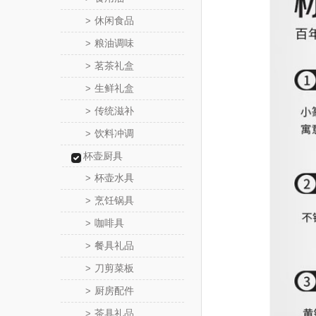
休闲食品
>
粮油调味
>
茗茶礼盒
>
生鲜礼盒
>
传统滋补
>
饮料冲调
>
杯壶厨具
杯壶水具
>
烹饪锅具
>
咖啡具
>
餐具礼品
>
刀剪菜板
>
厨房配件
>
茶具礼品
>