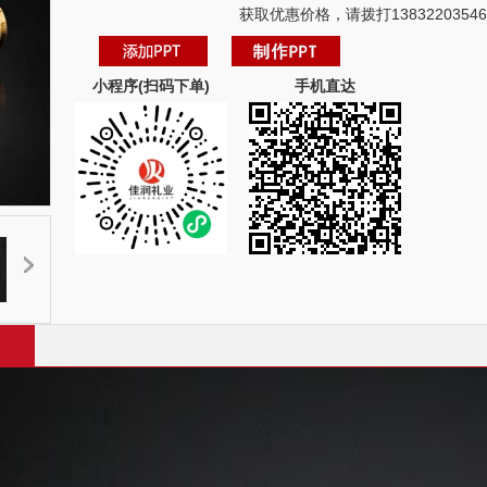
获取优惠价格，请拨打13832203546
小程序(扫码下单)
手机直达