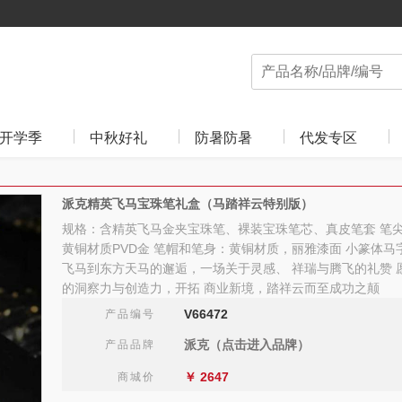
开学季
中秋好礼
防暑防暑
代发专区
派克精英飞马宝珠笔礼盒（马踏祥云特别版）
规格：含精英飞马金夹宝珠笔、裸装宝珠笔芯、真皮笔套 笔尖
黄铜材质PVD金 笔帽和笔身：黄铜材质，丽雅漆面 小篆体马
飞马到东方天马的邂逅，一场关于灵感、 祥瑞与腾飞的礼赞 
的洞察力与创造力，开拓 商业新境，踏祥云而至成功之颠
V66472
产品编号
派克（点击进入品牌）
产品品牌
￥
2647
商城价