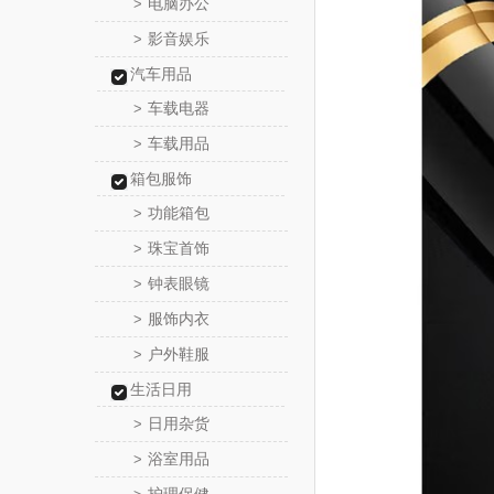
电脑办公
>
影音娱乐
>
汽车用品
车载电器
>
车载用品
>
箱包服饰
功能箱包
>
珠宝首饰
>
钟表眼镜
>
服饰内衣
>
户外鞋服
>
生活日用
日用杂货
>
浴室用品
>