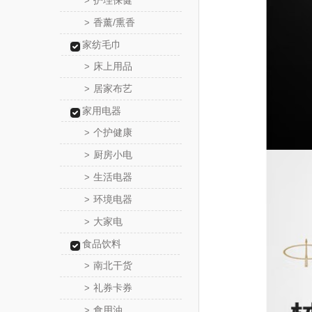
护理保健
>
香薰/熏香
>
家纺毛巾
床上用品
>
居家布艺
>
家用电器
个护健康
>
厨房小电
>
生活电器
>
环境电器
>
大家电
>
食品饮料
南北干货
>
礼券卡券
>
食用油
>