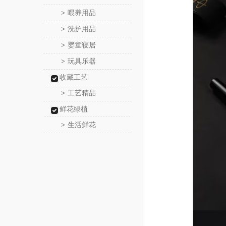
喂养用品
>
洗护用品
>
婴童寝居
>
玩具乐器
>
收藏工艺
工艺精品
>
鲜花绿植
生活鲜花
>