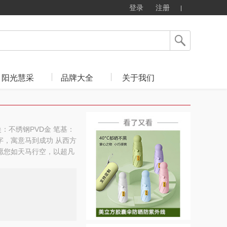
登录
注册
阳光慧采
品牌大全
关于我们
：不绣钢PVD金 笔基：
字，寓意马到成功 从西方
愿您如天马行空，以超凡