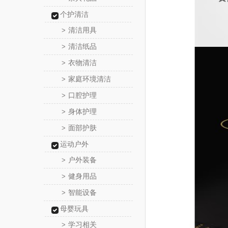
个护清洁
清洁用具
>
清洁纸品
>
衣物清洁
>
家庭环境清洁
>
口腔护理
>
身体护理
>
面部护肤
>
运动户外
户外装备
>
健身用品
>
智能设备
>
母婴玩具
学习相关
>