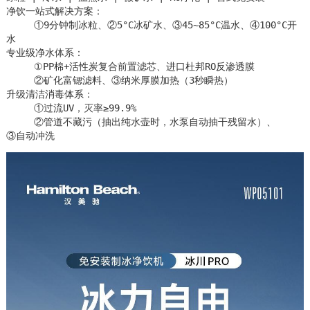
净饮一站式解决方案：

     ①9分钟制冰粒、②5°C冰矿水、③45~85°C温水、④100°C开
水

专业级净水体系：

     ①PP棉+活性炭复合前置滤芯、进口杜邦RO反渗透膜

     ②矿化富锶滤料、③纳米厚膜加热（3秒瞬热）

升级清洁消毒体系：

     ①过流UV，灭率≥99.9%

     ②管道不藏污（抽出纯水壶时，水泵自动抽干残留水）、

③自动冲洗