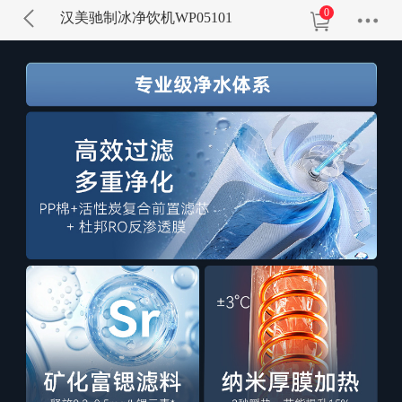
0
汉美驰制冰净饮机WP05101