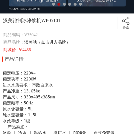
汉美驰制冰净饮机WP05101
商品编码：V75042
商品品牌：
汉美驰（点击进入品牌）
商城价 :￥4466
产品详情
额定电压：220V~

额定功率：2200W

进水水质要求：市政自来水

产品净重：13.65kg

产品尺寸：330x405x385mm

额定频率：50Hz

原水像容量：5L

纯水壶容量：1.5L

水效等级：1级

  产品卖点：

冰粒 | 冷水 | 温热水 | 微矿水 | RO净化 | 台式免安装
