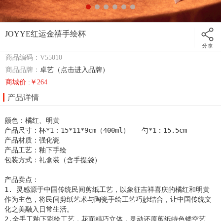
JOYYE红运金禧手绘杯
商品编码：V55010
商品品牌：
卓艺（点击进入品牌）
商城价 :￥264
产品详情
颜色：橘红、明黄

产品尺寸：杯*1：15*11*9cm（400ml）   勺*1：15.5cm

产品材质：强化瓷

产品工艺：釉下手绘

包装方式：礼盒装（含手提袋）

产品卖点：

1. 灵感源于中国传统民间剪纸工艺，以象征吉祥喜庆的橘红和明黄
作为主色，将民间剪纸艺术与陶瓷手绘工艺巧妙结合，让中国传统文
化之美融入日常生活。

2.全手工釉下彩绘工艺，花面精巧立体，灵动还原剪纸特色镂空艺