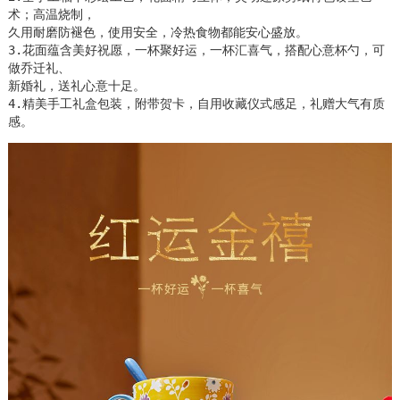
术；高温烧制，

久用耐磨防褪色，使用安全，冷热食物都能安心盛放。

3.花面蕴含美好祝愿，一杯聚好运，一杯汇喜气，搭配心意杯勺，可
做乔迁礼、

新婚礼，送礼心意十足。

4.精美手工礼盒包装，附带贺卡，自用收藏仪式感足，礼赠大气有质
感。