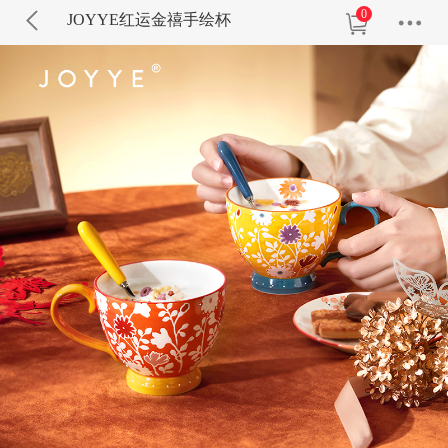
0
JOYYE红运金禧手绘杯