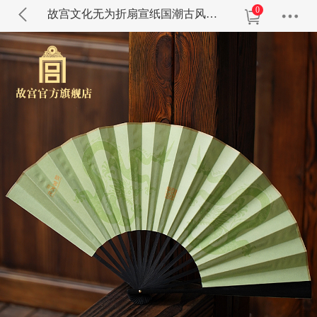
0
故宫文化无为折扇宣纸国潮古风扇子