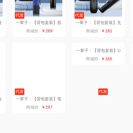
（小家
厨创妈咪
传应
陇间柒月(包销款)
代发
代发
销款）
元黍
高原宏
睡眠博士
纽
一辈子：【背包套装】筋
一辈子：【背包套装】无
据
膜枪+运动毛巾
线鼠标+皮质鼠标垫
商城价:
￥269
商城价:
￥181
头
家之礼
啄木鸟PLOVER
胡姬花
（家纺）
象印
福礼掌柜
迪士尼（数码类）
来伊份
五谷磨房
她妍社
ie
品存
爱国者
尔木萄
代发
代发
途雅
HYUNDAI（电器
莱克
自
一辈子：【背包套装】笔
一辈子：【背包套装】U
记本+乐扣杯
型记忆枕+丝绸眼罩
商城价:
￥297
商城价:
￥165
类）
府
吉米
碧云泉
普沃达
TKK
奥帝尔（包销款）
左都