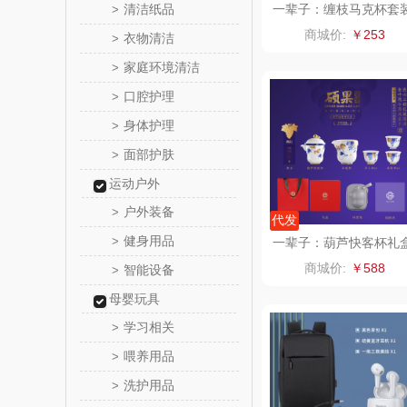
清洁纸品
一辈子：缠枝马克杯套
>
温仑山（电
商城价:
￥253
衣物清洁
>
家庭环境清洁
>
澜沧古
口腔护理
>
吉潮瑞
身体护理
>
面部护肤
>
海信
运动户外
Alluflon
户外装备
>
代发
健身用品
>
一辈子：葫芦快客杯礼
福临
装
商城价:
￥588
智能设备
>
北欧沃
母婴玩具
学习相关
>
正负
喂养用品
>
洗护用品
>
信科