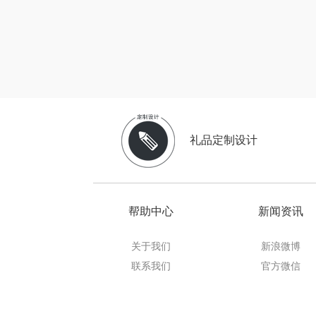
博莱
一个人的
云鲸
富光（专
礼品定制设计
科洛
兰士
帮助中心
新闻资讯
胜源
关于我们
新浪微博
皇上
联系我们
官方微信
WayourC