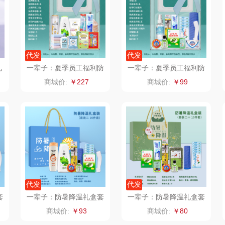
仕
拜灭士
舒蕾（定制款）
洁玉（定制款）
富昌
浦
荣诚
周六福
江中猴姑
代发
代发
礼
一辈子：夏季员工福利防
一辈子：夏季员工福利防
蛋
马克图布
苏泊尔（代理商）
九阳（代理商）
问
暑降温蝴蝶包套装
暑降温蝴蝶包套装
商城价:
￥227
商城价:
￥99
球
梵沐
骆驼
VVC
斋
立家
泸溪河桃酥
中茶
仓
干饭熊饱饱
汉美驰
梦洁家纺
金龙鱼（包销款）
先科
德菲摩尔
代发
代发
牌方）
得力
润本（套装类）
浪莎
套
一辈子：防暑降温礼盒套
一辈子：防暑降温礼盒套
搭
装（蓝色款）支持自由搭
装（绿色款）支持自由搭
商城价:
￥93
商城价:
￥80
配
配
销款）
英红（包销款）
八马（包销款）
雅莉格丝