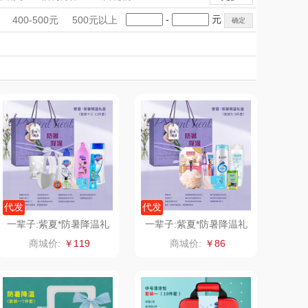
匠心萌宠
YOTTOY
手礼盒
会议礼品
国潮文创
-
元
400-500元
500元以上
堂马氏铺子
科技感礼品
蔬果园（代理商）
中国风
创意礼品
女神节
奶企礼品
银行礼品
伯纳德
万象
七夕节
建党节
圣诞节
教师节
 超柔床品
三只松鼠（代理
商）
味（代理商）
LUING BOX
康宁
京意之选
 MILITARY
罗莱超柔床品
代发
代发
一辈子:紫夏*防暑降温礼
一辈子:紫夏*防暑降温礼
盒夏季员工福利高温慰问
盒夏季员工福利高温慰问
睿嫣
竹盐
商城价:
￥119
商城价:
￥86
品
品
倍瑞傲
安宝笛
BAM老板
康夫