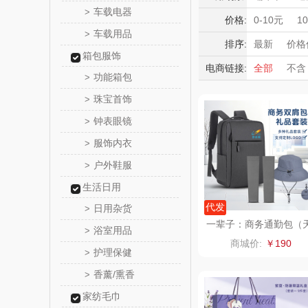
momo（
车载电器
>
积分礼品
价格:
0-10元
1
车载用品
>
暖冬好物
西屋（运动
排序:
最新
价格
箱包服饰
高端送礼
电商链接:
全部
不含
DGI
功能箱包
>
保险礼品
珠宝首饰
母亲节
父
>
元朗荣
钟表眼镜
>
斯凯奇SKE
服饰内衣
>
户外鞋服
>
S
立白（包
生活日用
锦礼
代发
日用杂货
>
一辈子：商务通勤包（
浴室用品
>
堂超细防晒伞+USB手
润心
商城价:
￥190
小风扇）
护理保健
>
悦滋
香薰/熏香
>
家纺毛巾
爱润丝