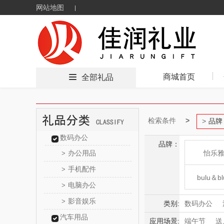
网站地图
商城首页
全部礼品
检索条件
品牌
数码办公
品牌：
办公用品
怡乐
>
手机配件
>
bulu＆bl
电脑办公
>
影音娱乐
>
新秀
类别:
数码办公
汽车用品
母婴玩具
应用场景:
端午节
送