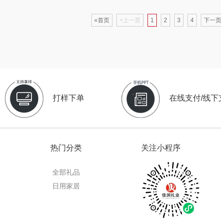
克
苏泊尔（杯壶）
穗格氏
梦百合
«首页
<上一页
1
2
3
4
下一页
星球
声阔
瓷语花香
圣匠鲁班
迪士尼（儿童类）
恒源祥（箱包）
君乐宝
供款）
小仓熊
汇可心
小甘菊
打样下单
在线支付/线下
秒秒测
摩米士
芬神
Aro
顿
追鲸
致尚丽和
T.J.HARREN
热门分类
关注小程序
通
蓄光
小狗（包销款）
奥苏米
荣事
全部礼品
皇
创维（个护类）
秦唐宋
伍闰堂
日用家居
are
奥利贝拉
极鲜港
威诗兰