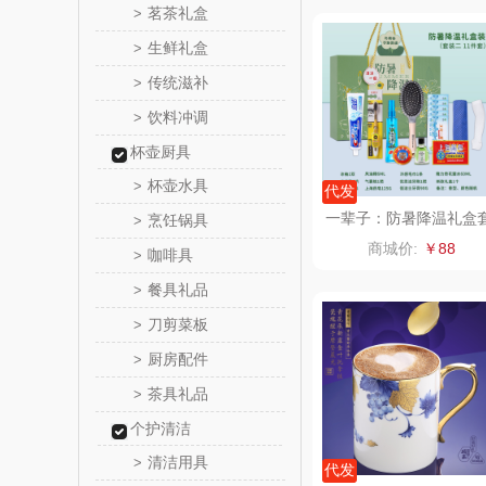
茗茶礼盒
>
真不
生鲜礼盒
>
传统滋补
>
洁丽雅（包
饮料冲调
>
五丰黎
杯壶厨具
杯壶水具
>
代发
立时olay
一辈子：防暑降温礼盒
烹饪锅具
>
装（绿色款）支持自由
商城价:
￥88
咖啡具
>
泉尔
配
餐具礼品
>
奈斯派
刀剪菜板
>
厨房配件
>
邻家饭
茶具礼品
>
天琴
个护清洁
清洁用具
>
傲胜OS
代发