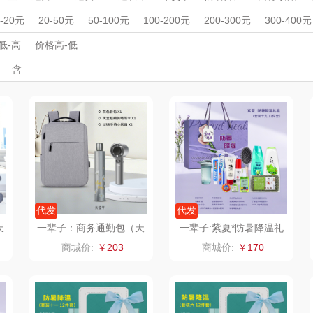
杯壶）
大嘴猴（杯壶厨具
觅菓
MOVA
周年庆礼品
春游踏青
开学季礼品
毕业季礼品
开门红专区
伴
0-20元
20-50元
50-100元
100-200元
200-300元
300-400元
雨伞）
户外）
外事出国
非一FETANA
入职礼
高颜值礼品
乐扣乐扣（家居/
IP联名款
星巴克（杯壶/包
企业团建
展会礼品
宝
低-高
价格高-低
开业乔迁
乡村振兴
定制案例
珠宝礼品
酒店旅游
高校礼品
含
小家电）
袋）
唯宝
姑苏渔歌
纺王
建材礼品
政企单位
房地产礼品
汽车礼品
进店礼
情人节
亲节
儿童节
中秋节
建军节
护士节
重阳节
华
纽曼Newmine
纽曼Newmine
佳帮手
罗莱
（线下款）
（线上款）
CHER
可口可乐Coca Col
沃莱
十二夏天
百草
a
销款）
润本（套装）
乐班
戴可思
阿茜娅（AGIA）
卓然
首佩
SWISS
代发
代发
天
一辈子：商务通勤包（天
一辈子:紫夏*防暑降温礼
持
堂超细防晒伞+USB手持
盒夏季员工福利高温慰问
奈雪茶院
奈雪的茶
克洛特
商城价:
￥203
商城价:
￥170
小风扇）
品
木
丝丽诺妃
睿嫣润膏
锐致
婷
形象派
花卉诗
小天鹅
RO