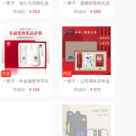
一辈子：知心马克杯礼盒
一辈子：盖碗快客杯礼盒
装
装
悦湘湖
万华茶林
商城价:
￥253
商城价:
￥588
keep
kaco
绿鼻子
乐扣乐扣（箱包杯
壶）
康恩贝
WENGER/威戈
娜（包销款）
冈州故事
代发
代发
一辈子：年会颁奖伴手礼
一辈子：公司周年庆年会
半亩川
双立人
杯壶套装暖心福利商务礼
礼品活动纪念品保温杯套
商城价:
￥165
商城价:
￥372
品定制纪念品
装
艾可熊
万益蓝
护舒宝
顺然
厨邦
粒上皇