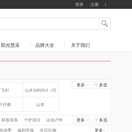
登录
注册
阳光慧采
品牌大全
关于我们
更多
多选
飞剑
山水SANSUI（代
理商）
片仔癀
山本
LOHOLO
途柏丽TOBERLIR
杯壶厨具
个护清洁
运动户外
更多
多选
秋游季
福利劳保
生日礼物
更多