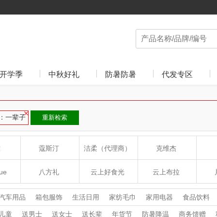
开学季
中秋好礼
防暑防暑
代发专区
：一辈子
重新检索
雅
蔻斯汀
洁柔（代理商）
克维杰
ue
八方礼
云上好食光
云上布拉
丽
夏普SHARP
东方沁
绽家
HO
汽车用品
箱包服饰
生活日用
家纺毛巾
家用电器
食品饮料
收藏工艺
鲜花绿植
儿童
送男士
送女士
送长辈
年货节
防暑降温
商务馈赠