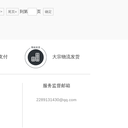
沃隆
浅香（包销款）
到第
页
>
尾页»
确定
友望
思宜莱
德亚
富佑嘉（FU+）
凡士林
贝弗伦
支付
大宗物流发货
ma Light
昔马
亿瞬间
普陀山
服务监督邮箱
达厨具（包销
猫和老鼠
2289131430@qq.com
款）
小黄人
摩动
完美日记
paperblanks