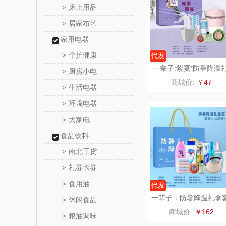
床上用品
>
居家布艺
>
罗尔
家用电器
飞利
个护健康
>
代发
一辈子:紫夏*防暑降温
厨房小电
>
保卫蛋
盒夏季员工福利高温慰
商城价:
￥47
品
生活电器
>
洛克星
环境电器
>
大家电
>
五芳
食品饮料
皇家粮
南北干货
>
礼券卡券
>
尹谜
食用油
>
代发
荣事达（品
一辈子：防暑降温礼盒
休闲食品
>
装（蓝色款）支持自由
商城价:
￥162
粮油调味
配
>
味滋源（包