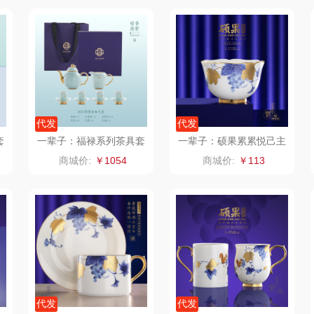
二
富安娜（包销款
西屋（小家电）
渝情渝礼
1）
销款）
云栖桦田
长寿花
百事食品
红
小胖爪
有色
可可满分
无印
代发
代发
ks
银小燕
京荟堂
富昌
套
一辈子：福禄系列茶具套
一辈子：硕果累累悦己主
搭
装
人杯
商城价:
￥1054
商城价:
￥113
思
润培
品胜
百事（饮具类）
索
小度
索爱（个护类）
创维（手表类）
香
赫兰希
丸美
几梦
朗赫
果兹
西屋（风扇类）
IM
360
LK
艾美特（代理商）
代发
代发