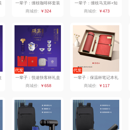
装
一辈子：缠枝咖啡杯套装
一辈子：缠枝马克杯+知
心马克杯套装
器类）
洁丽雅（代理商）
乐心
康巴赫（锅具类）
商城价:
￥324
商城价:
￥473
茶
海尔
三头鹰
博牌
鲜
飞利浦新安怡
棉芽
伊莱克斯
乐美雅（餐具类）
飞利浦（音频类）
珍视明
阿路弗仑
爱仕达
乐千厨
悠米UURMI
富安
代发
代发
盒
一辈子：悦途快客杯礼盒
一辈子：保温杯笔记本礼
门
卜珂
味滋源
玺魁
装
盒装定制logo实用送客户
商城价:
￥658
商城价:
￥117
员工办公套装
朗
郎氏达
喜临门
禹鸿物予
零
七匹狼
朱炳仁铜
高洁丝
南方寝饰
瓷咖什
氛围部落