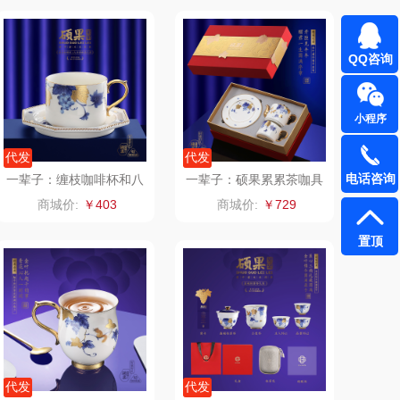
千问
杜邦（餐具类）
QQ咨询
洽洽
奥克斯
小程序
良品（代理
味滋源（品牌方）
代发
代发
商）
呼也
梦洁
电话咨询
一辈子：缠枝咖啡杯和八
一辈子：硕果累累茶咖具
方珍珠盘套装
礼装
商城价:
￥403
商城价:
￥729
丽耳
三胖蛋
置顶
宏太
都乐Dole
欧丽薇兰
易路达
汤姆逊
皮尔卡丹（皮具
类）
锡品源
狮峰
代发
代发