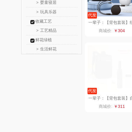
婴童寝居
>
乐扣乐扣
玩具乐器
>
代发
收藏工艺
电）
康巴赫（包
一辈子：【背包套装】
曼蓝牙耳机+一拖三数
工艺精品
>
商城价:
￥304
线
鲸选码
鲜花绿植
生活鲜花
>
太力
向物
folli foll
代发
乐事
一辈子：【背包套装】
动雨伞+纽曼电源
商城价:
￥311
田知
翼眠