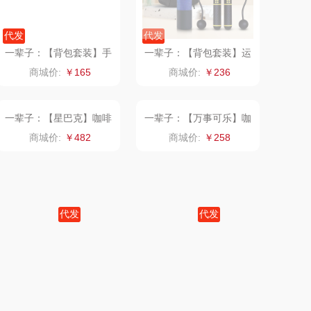
中华
民间造物
代发
代发
嘉禾月
瑞驰SWICKY
一辈子：【背包套装】手
一辈子：【背包套装】运
持小风扇+手机支架
动毛巾+无线智能跳绳
商城价:
￥165
商城价:
￥236
金龙鱼
香畴
冠军
施耐德
乐而雅
苏菲
KEPO
嗑西西
代发
代发
稻梁菽
得一茶
一辈子：【星巴克】咖啡
一辈子：【万事可乐】咖
杯+马克杯
啡杯+充电宝
商城价:
￥482
商城价:
￥258
茶马世家
陈克明
鹏程
蜜丝婷