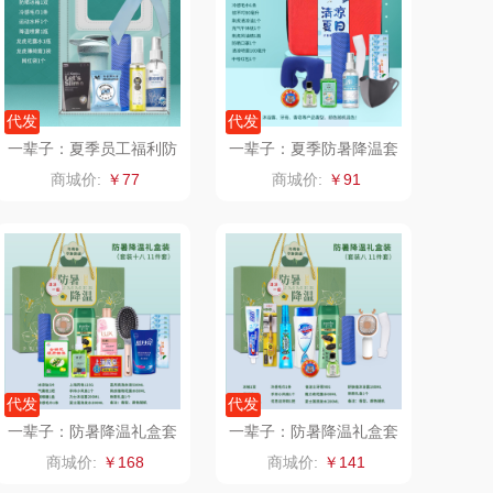
（定制款）
爱国者（移动电
源）
江中食疗
凤凰
代发
代发
一辈子：夏季员工福利防
一辈子：夏季防暑降温套
晒瑞
实丰文化
暑降温蝴蝶包套装
装手提清凉礼包（手提
商城价:
￥77
商城价:
￥91
箱）
漫沃星系
TCL
山萃
可益康
BTSM
路悠悠
保宁
伊莎贝拉
代发
代发
雅鹿
圣耳
一辈子：防暑降温礼盒套
一辈子：防暑降温礼盒套
装（绿色款）支持自由搭
装（绿色款）支持自由搭
商城价:
￥168
商城价:
￥141
配
配
铮铭
臻牧